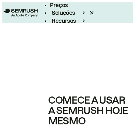
Preços
Soluções
Recursos
Empresarial
COMECE A USAR
A SEMRUSH HOJE
MESMO