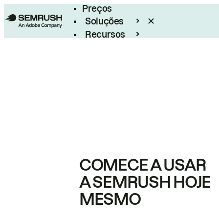
Preços
Soluções
Recursos
Empresarial
COMECE A USAR
A SEMRUSH HOJE
MESMO