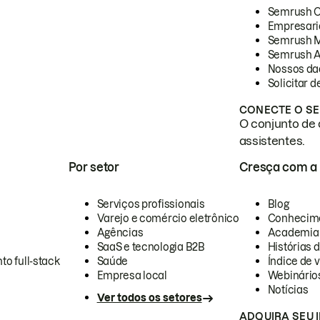
Semrush 
Empresari
Semrush 
Semrush A
Nossos da
Solicitar 
CONECTE O SE
O conjunto de 
assistentes.
Por setor
Cresça com a
Serviços profissionais
Blog
Varejo e comércio eletrônico
Conhecim
Agências
Academia
SaaS e tecnologia B2B
Histórias 
to full-stack
Saúde
Índice de v
Empresa local
Webinário
Notícias
Ver todos os setores
ADQUIRA SEU