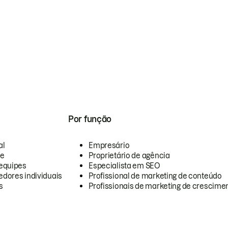
Por função
al
Empresário
te
Proprietário de agência
equipes
Especialista em SEO
dores individuais
Profissional de marketing de conteúdo
s
Profissionais de marketing de crescimen