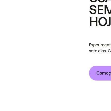
SE
HO
Experiment
sete dias. 
Começa