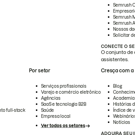
Semrush 
Empresari
Semrush 
Semrush A
Nossos da
Solicitar 
CONECTE O SE
O conjunto de 
assistentes.
Por setor
Cresça com a
Serviços profissionais
Blog
Varejo e comércio eletrônico
Conhecim
Agências
Academia
SaaS e tecnologia B2B
Histórias 
to full-stack
Saúde
Índice de v
Empresa local
Webinário
Notícias
Ver todos os setores
ADQUIRA SEU