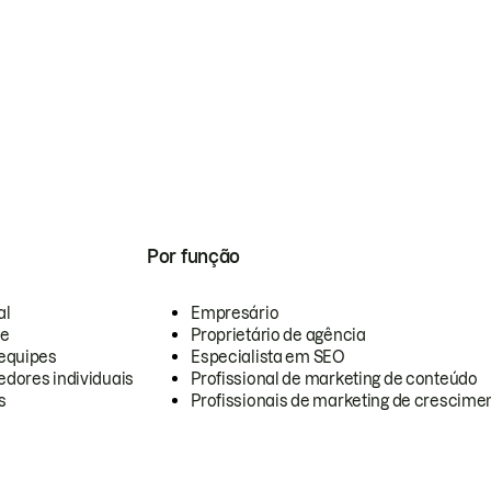
Por função
al
Empresário
te
Proprietário de agência
equipes
Especialista em SEO
dores individuais
Profissional de marketing de conteúdo
s
Profissionais de marketing de crescimen