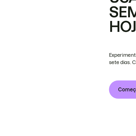
SE
HO
Experiment
sete dias. 
Começa