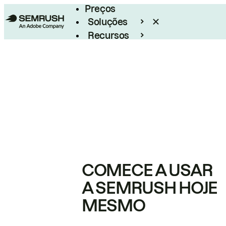
Preços
Soluções
Recursos
Empresarial
COMECE A USAR
A SEMRUSH HOJE
MESMO