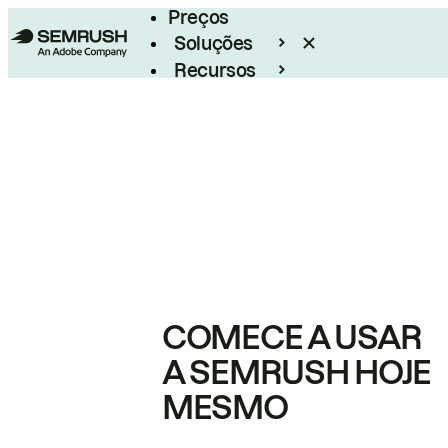
Preços
Soluções
Recursos
Empresarial
COMECE A USAR
A SEMRUSH HOJE
MESMO