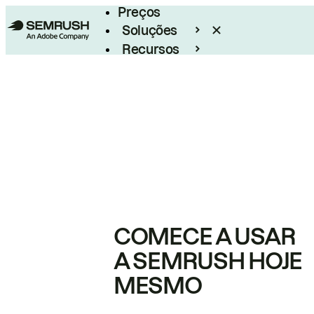
Preços
Soluções
Recursos
Empresarial
COMECE A USAR
A SEMRUSH HOJE
MESMO