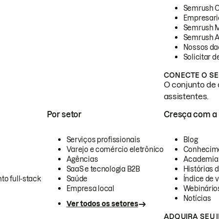
Semrush 
Empresari
Semrush 
Semrush A
Nossos da
Solicitar 
CONECTE O SE
O conjunto de 
assistentes.
Por setor
Cresça com a
Serviços profissionais
Blog
Varejo e comércio eletrônico
Conhecim
Agências
Academia
SaaS e tecnologia B2B
Histórias 
to full-stack
Saúde
Índice de v
Empresa local
Webinário
Notícias
Ver todos os setores
ADQUIRA SEU