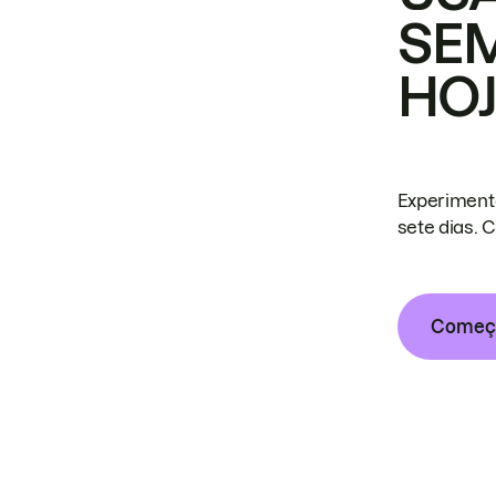
SE
HO
Experiment
sete dias. 
Começa