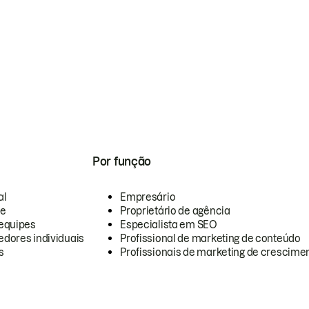
Por função
al
Empresário
te
Proprietário de agência
equipes
Especialista em SEO
dores individuais
Profissional de marketing de conteúdo
s
Profissionais de marketing de crescimen