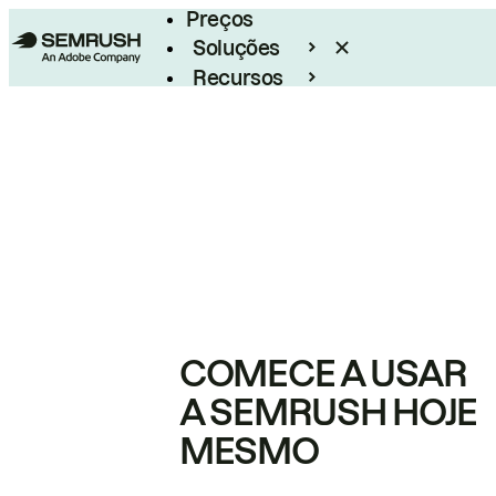
Preços
Soluções
Recursos
Empresarial
COMECE A USAR
A SEMRUSH HOJE
MESMO