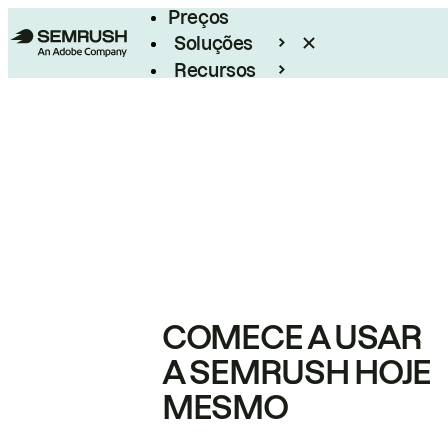
Preços
Soluções
Recursos
Empresarial
COMECE A USAR
A SEMRUSH HOJE
MESMO