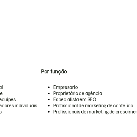
Por função
al
Empresário
te
Proprietário de agência
equipes
Especialista em SEO
dores individuais
Profissional de marketing de conteúdo
s
Profissionais de marketing de crescimen