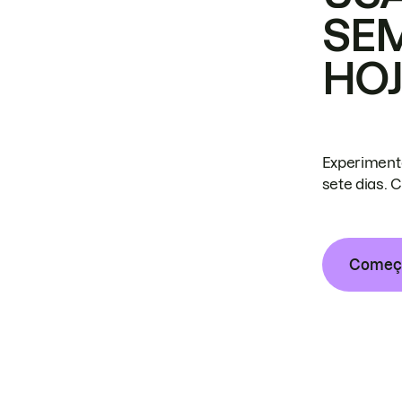
SE
HO
Experiment
sete dias. 
Começa