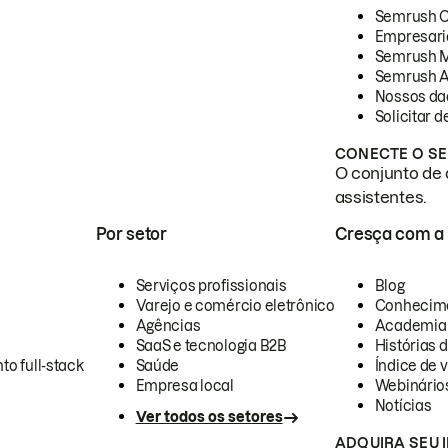
Semrush 
Empresari
Semrush 
Semrush A
Nossos da
Solicitar 
CONECTE O SE
O conjunto de 
assistentes.
Por setor
Cresça com a
Serviços profissionais
Blog
Varejo e comércio eletrônico
Conhecim
Agências
Academia
SaaS e tecnologia B2B
Histórias 
to full-stack
Saúde
Índice de v
Empresa local
Webinário
Notícias
Ver todos os setores
ADQUIRA SEU