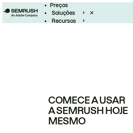
Preços
Soluções
Recursos
Empresarial
COMECE A USAR
A SEMRUSH HOJE
MESMO