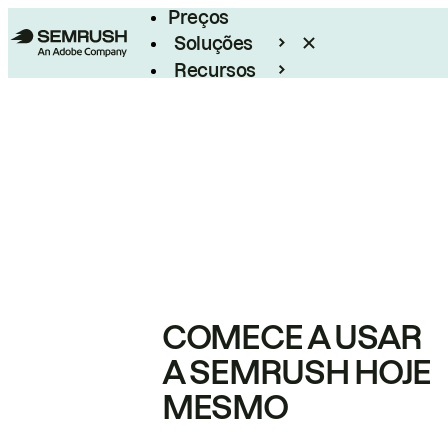
Preços
Soluções
Recursos
Empresarial
COMECE A USAR
A SEMRUSH HOJE
MESMO