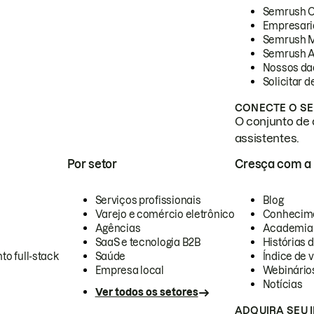
Semrush 
Empresari
Semrush 
Semrush A
Nossos da
Solicitar 
CONECTE O SE
O conjunto de 
assistentes.
Por setor
Cresça com a
Serviços profissionais
Blog
Varejo e comércio eletrônico
Conhecim
Agências
Academia
SaaS e tecnologia B2B
Histórias 
to full-stack
Saúde
Índice de v
Empresa local
Webinário
Notícias
Ver todos os setores
ADQUIRA SEU