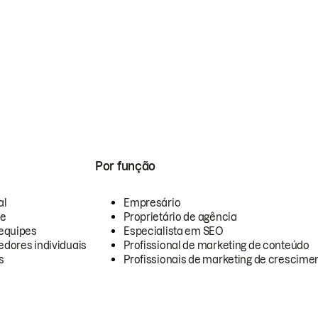
Por função
al
Empresário
te
Proprietário de agência
equipes
Especialista em SEO
dores individuais
Profissional de marketing de conteúdo
s
Profissionais de marketing de crescimen