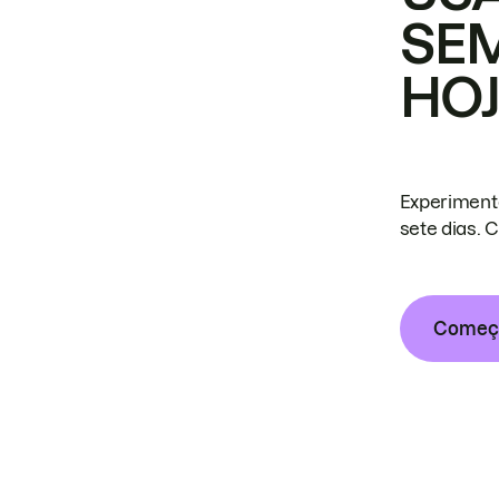
SE
HO
Experiment
sete dias. 
Começa