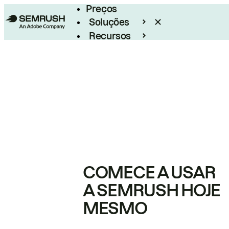
Preços
Soluções
Recursos
Empresarial
COMECE A USAR
A SEMRUSH HOJE
MESMO