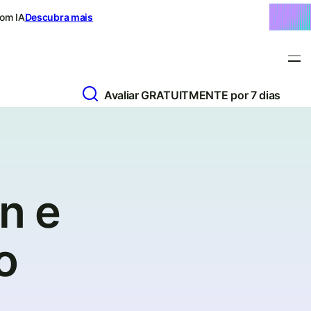
com IA
Descubra mais
Avaliar GRATUITMENTE por 7 dias
n e
o