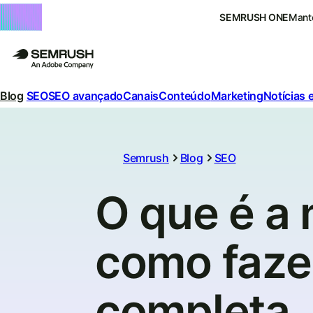
SEMRUSH ONE
Mante
Blog
SEO
SEO avançado
Canais
Conteúdo
Marketing
Notícias 
Semrush
Blog
SEO
O que é a 
como faze
completa