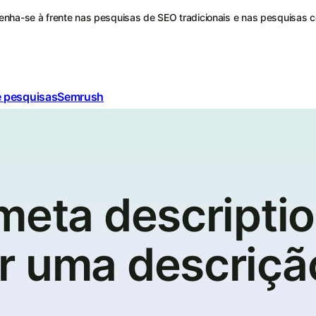
nha-se à frente nas pesquisas de SEO tradicionais e nas pesquisas 
e pesquisas
Semrush
meta descriptio
r uma descriçã