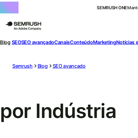
SEMRUSH ONE
Mante
Blog
SEO
SEO avançado
Canais
Conteúdo
Marketing
Notícias 
Semrush
Blog
SEO avançado
por Indústria