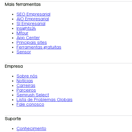
Mais ferramentas
SEO Empresarial
AIO Empresarial
SI Empresarial
Insights24
Mfour
App Center
Principais sites
Ferramentas gratuitas
Sensor
Empresa
Sobre nós
Notícias
Carreiras
Parceiros
Semrush Select
Lista de Problemas Globais
Fale conosco
Suporte
Conhecimento