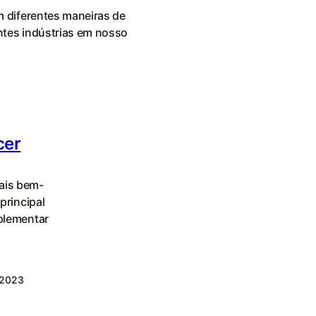
m diferentes maneiras de
entes indústrias em nosso
cer
ais bem-
principal
mplementar
e 2023