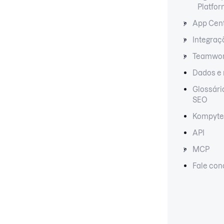
Platfo
App Cen
Integraç
Teamwo
Dados e 
Glossário
SEO
Kompyte
API
MCP
Fale co