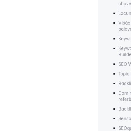
chav
Lacun
Visão
palav
Keywo
Keywo
Build
SEO W
Topic
Backl
Domín
refer
Backl
Senso
SEOq