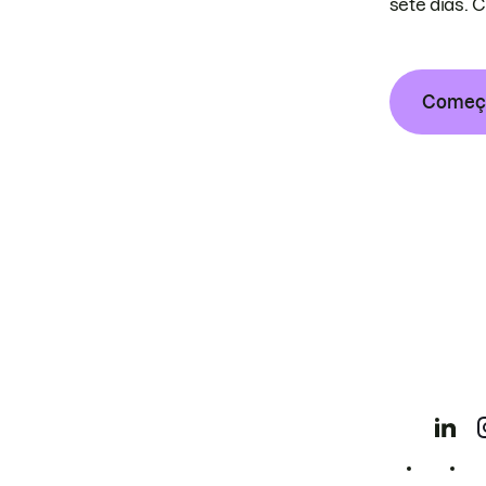
sete dias. 
Começa