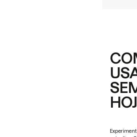
CO
USA
SE
HO
Experiment