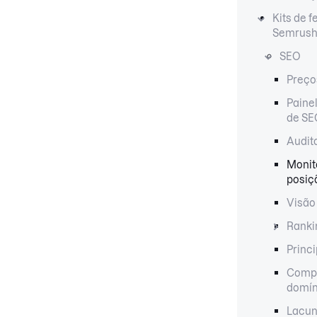
Kits de 
Semrus
SEO
Preços
Paine
de SE
Audito
Monit
posiç
Visão
Ranki
Princ
Comp
domín
Lacun