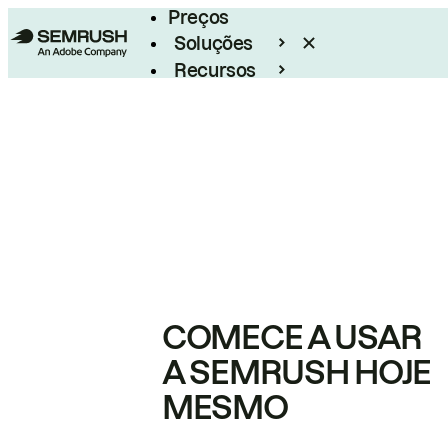
Preços
Soluções
Recursos
Empresarial
COMECE A USAR
A SEMRUSH HOJE
MESMO