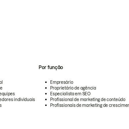
Por função
al
Empresário
te
Proprietário de agência
equipes
Especialista em SEO
dores individuais
Profissional de marketing de conteúdo
s
Profissionais de marketing de crescimen