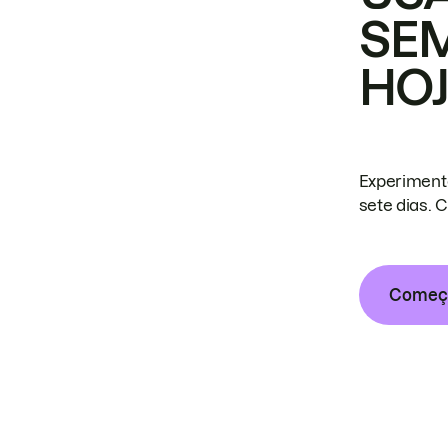
SE
HO
Experiment
sete dias. 
Começa