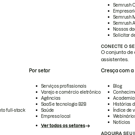
Semrush 
Empresari
Semrush 
Semrush A
Nossos da
Solicitar 
CONECTE O SE
O conjunto de 
assistentes.
Por setor
Cresça com a
Serviços profissionais
Blog
Varejo e comércio eletrônico
Conhecim
Agências
Academia
SaaS e tecnologia B2B
Histórias 
to full-stack
Saúde
Índice de v
Empresa local
Webinário
Notícias
Ver todos os setores
ADQUIRA SEU