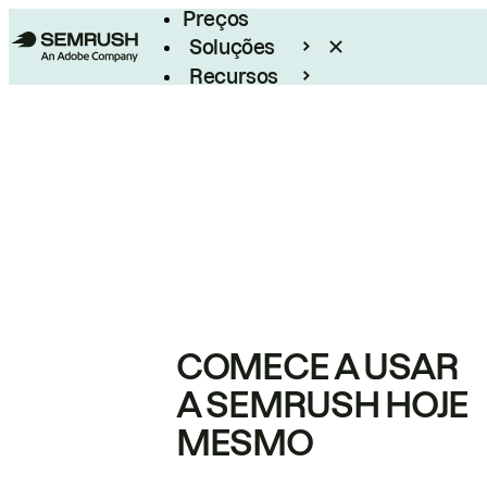
Preços
Soluções
Recursos
Empresarial
COMECE A USAR
A SEMRUSH HOJE
MESMO