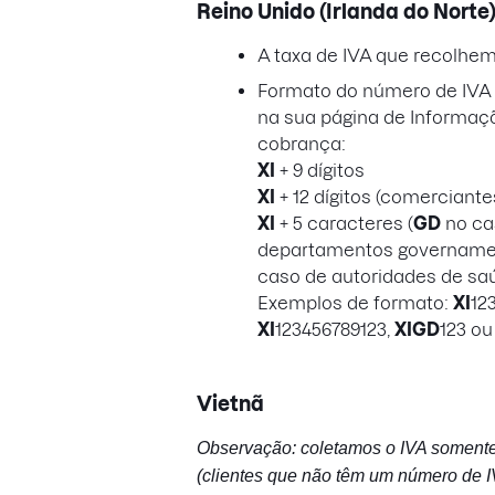
Reino Unido (Irlanda do Norte
A taxa de IVA que recolhe
Formato do número de IVA a
na sua página de Informaç
cobrança:
XI
+ 9 dígitos
XI
+ 12 dígitos (comerciantes 
XI
+ 5 caracteres (
GD
no ca
departamentos governamen
caso de autoridades de sa
Exemplos de formato:
XI
12
XI
123456789123,
XIGD
123 o
Vietnã
Observação: coletamos o IVA soment
(clientes que não têm um número de IV