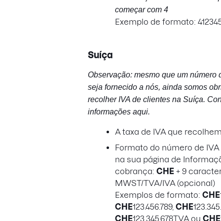
começar com 4
Exemplo de formato: 41234
Suíça
Observação: mesmo que um número d
seja fornecido a nós, ainda somos ob
recolher IVA de clientes na Suíça. Con
informações
aqui
.
A taxa de IVA que recolhem
Formato do número de IVA a
na sua página de Informaç
cobrança:
CHE
+ 9 caracte
MWST/TVA/IVA (opcional)
Exemplos de formato:
CHE
CHE
123.456.789,
CHE
123.34
CHE
123.345.678TVA ou
CHE