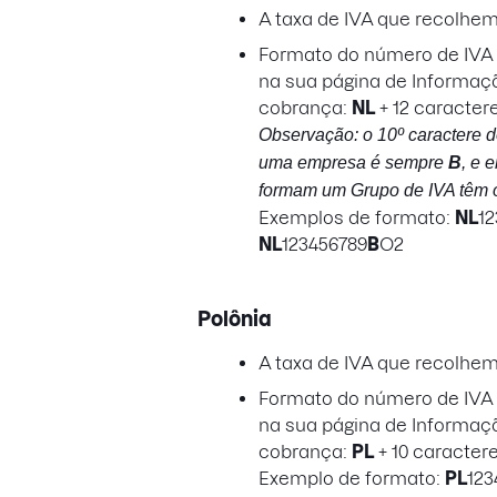
A taxa de IVA que recolhe
Formato do número de IVA a
na sua página de Informaç
cobrança:
NL
+ 12 caracter
Observação: o 10º caractere 
uma empresa é sempre
B
, e 
formam um Grupo de IVA têm 
Exemplos de formato:
NL
1
NL
123456789
B
O2
Polônia
A taxa de IVA que recolhe
Formato do número de IVA a
na sua página de Informaç
cobrança:
PL
+ 10 caracter
Exemplo de formato:
PL
123