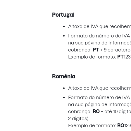
Portugal
A taxa de IVA que recolhe
Formato do número de IVA a
na sua página de Informaç
cobrança:
PT
+ 9 caractere
Exemplo de formato:
PT
12
Romênia
A taxa de IVA que recolhe
Formato do número de IVA a
na sua página de Informaç
cobrança:
RO
+ até 10 dígi
2 dígitos)
Exemplo de formato:
RO
12