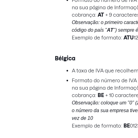
Formato do número de IVA a
na sua página de Informaç
cobrança:
AT
+ 9 caractere
Observação: o primeiro caract
código do país "
AT
") sempre 
Exemplo de formato:
ATU
1
Bélgica
A taxa de IVA que recolhe
Formato do número de IVA a
na sua página de Informaç
cobrança:
BE
+ 10 caracter
Observação: coloque um "0" (z
o número da sua empresa tiver
vez de 10
Exemplo de formato:
BE
012