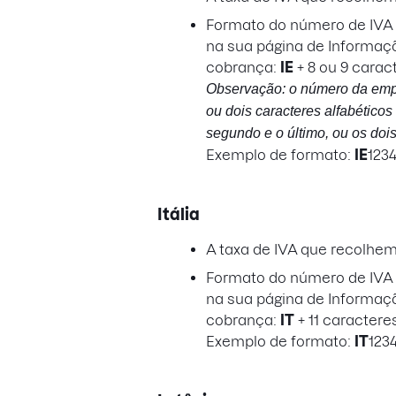
Formato do número de IVA a
na sua página de Informaç
cobrança:
IE
+ 8 ou 9 carac
Observação: o número da emp
ou dois caracteres alfabéticos 
segundo e o último, ou os dois
Exemplo de formato:
IE
123
Itália
A taxa de IVA que recolhe
Formato do número de IVA a
na sua página de Informaç
cobrança:
IT
+ 11 caractere
Exemplo de formato:
IT
123