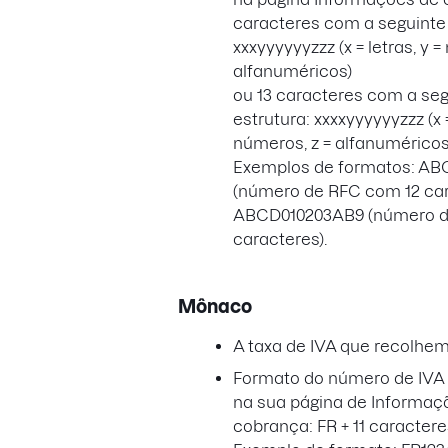
caracteres com a seguinte 
xxxyyyyyyzzz (x = letras, y =
alfanuméricos)
ou 13 caracteres com a seg
estrutura: xxxxyyyyyyzzz (x =
números, z = alfanuméricos
Exemplos de formatos: AB
(número de RFC com 12 car
ABCD010203AB9 (número d
caracteres).
Mônaco
A taxa de IVA que recolhe
Formato do número de IVA a
na sua página de Informaç
cobrança: FR + 11 caracter