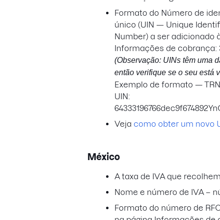
Formato do Número de iden
único (UIN — Unique Identif
Number) a ser adicionado 
Informações de cobrança: 
(Observação: UINs têm uma da
então verifique se o seu está v
Exemplo de formato — TRN:
UIN:
64333196766dec9f674892YnO
Veja
como obter um novo 
México
A taxa de IVA que recolhe
Nome e número de IVA – 
Formato do número de RFC 
na página Informações de 