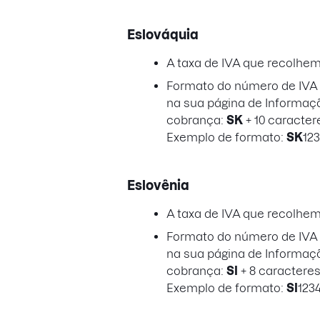
Eslováquia
A taxa de IVA que recolhe
Formato do número de IVA a
na sua página de Informaç
cobrança:
SK
+ 10 caracter
Exemplo de formato:
SK
12
Eslovênia
A taxa de IVA que recolhe
Formato do número de IVA a
na sua página de Informaç
cobrança:
SI
+ 8 caractere
Exemplo de formato:
SI
123