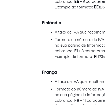
cobrança:
EE
+ 9 caractere
Exemplo de formato:
EE
123
Finlândia
A taxa de IVA que recolhem
Formato do número de IVA a
na sua página de Informaç
cobrança:
FI
+ 8 caracteres
Exemplo de formato:
FI
123
França
A taxa de IVA que recolhe
Formato do número de IVA a
na sua página de Informaç
cobrança:
FR
+ 11 caracter