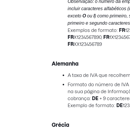
Observação: o número da em
incluir caracteres alfabéticos
exceto
O
ou
I
) como primeiro,
primeiro e segundo caracteres
Exemplos de formato:
FR
12
FR
X1234567890,
FR
1X123456
FR
XX123456789
Alemanha
A taxa de IVA que recolhe
Formato do número de IVA a
na sua página de Informaç
cobrança:
DE
+ 9 caractere
Exemplo de formato:
DE
12
Grécia