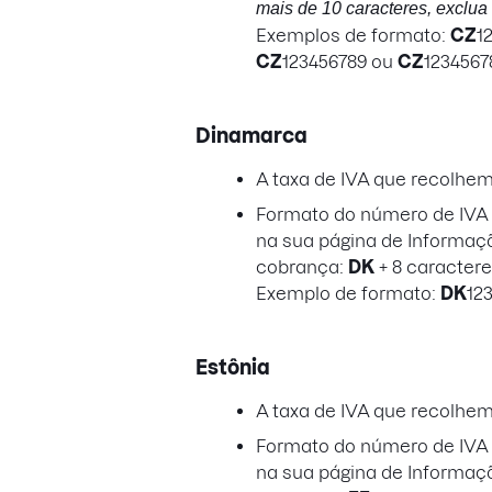
mais de 10 caracteres, exclua 
Exemplos de formato:
CZ
1
CZ
123456789 ou
CZ
1234567
Dinamarca
A taxa de IVA que recolhe
Formato do número de IVA a
na sua página de Informaç
cobrança:
DK
+ 8 caracter
Exemplo de formato:
DK
12
Estônia
A taxa de IVA que recolhe
Formato do número de IVA a
na sua página de Informaç