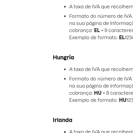
A taxa de IVA que recolhe
Formato do número de IVA a
na sua página de Informaç
cobrança:
EL
+ 9 caractere
Exemplo de formato:
EL
123
Hungria
A taxa de IVA que recolhe
Formato do número de IVA a
na sua página de Informaç
cobrança:
HU
+ 8 caracter
Exemplo de formato:
HU
12
Irlanda
A taxa de IVA que recolhe