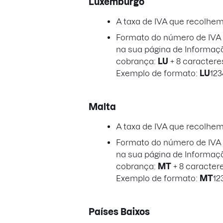
Luxemburgo
A taxa de IVA que recolhe
Formato do número de IVA a
na sua página de Informaç
cobrança:
LU
+ 8 caractere
Exemplo de formato:
LU
123
Malta
A taxa de IVA que recolhe
Formato do número de IVA a
na sua página de Informaç
cobrança:
MT
+ 8 caracter
Exemplo de formato:
MT
12
Países Baixos