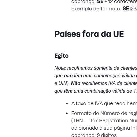
cobrança:
SE
+ 12 caracter
Exemplo de formato:
SE
123
Países fora da UE
Egito
Nota: recolhemos somente de cliente
que
não
têm uma combinação válida
e UIN).
Não
recolhemos IVA de client
que
têm
uma combinação válida de T
A taxa de IVA que recolhe
Formato do Número de regis
(TRN — Tax Registration Nu
adicionado à sua página I
cobrança: 9 dígitos