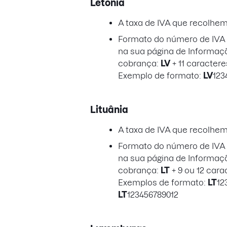
Letônia
A taxa de IVA que recolhe
Formato do número de IVA a
na sua página de Informaç
cobrança:
LV
+ 11 caractere
Exemplo de formato:
LV
123
Lituânia
A taxa de IVA que recolhe
Formato do número de IVA a
na sua página de Informaç
cobrança:
LT
+ 9 ou 12 cara
Exemplos de formato:
LT
12
LT
123456789012