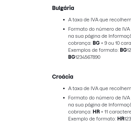
Bulgária
A taxa de IVA que recolhe
Formato do número de IVA a
na sua página de Informaç
cobrança:
BG
+ 9 ou 10 car
Exemplos de formato:
BG
1
BG
1234567890
Croácia
A taxa de IVA que recolhe
Formato do número de IVA a
na sua página de Informaç
cobrança:
HR
+ 11 caracter
Exemplo de formato:
HR
12