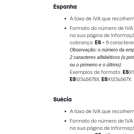
Espanha
A taxa de IVA que recolhe
Formato do número de IVA a
na sua página de Informaç
cobrança:
ES
+ 9 caractere
Observação: o número da empr
2 caracteres alfabéticos (o pri
ou o primeiro e o último)
Exemplos de formato:
ES
X1
ES
12345678X,
ES
X1234567X
Suécia
A taxa de IVA que recolhe
Formato do número de IVA a
na sua página de Informaç