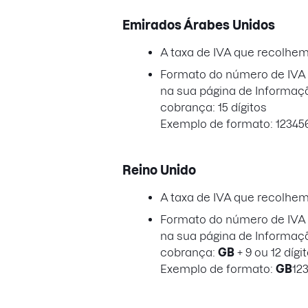
Emirados Árabes Unidos
A taxa de IVA que recolhe
Formato do número de IVA a
na sua página de Informaç
cobrança: 15 dígitos
Exemplo de formato: 12345
Reino Unido
A taxa de IVA que recolhe
Formato do número de IVA a
na sua página de Informaç
cobrança:
GB
+ 9 ou 12 dígi
Exemplo de formato:
GB
12