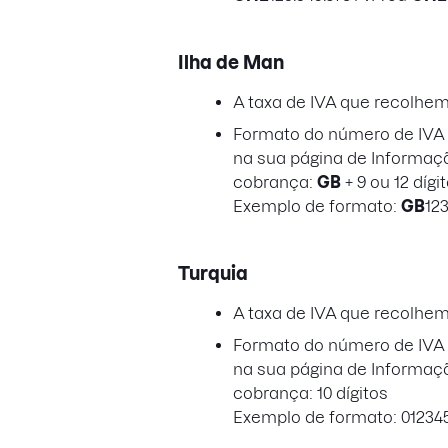
Ilha de Man
A taxa de IVA que recolhe
Formato do número de IVA a
na sua página de Informaç
cobrança:
GB
+ 9 ou 12 dígi
Exemplo de formato:
GB
12
Turquia
A taxa de IVA que recolhe
Formato do número de IVA a
na sua página de Informaç
cobrança: 10 dígitos
Exemplo de formato: 01234