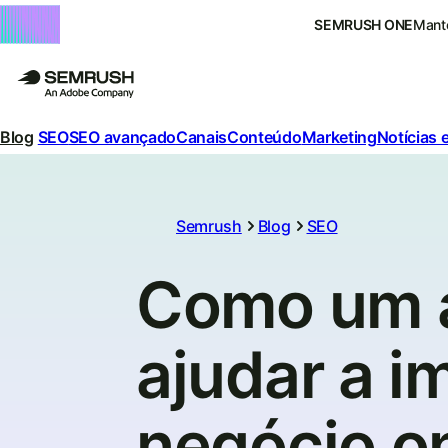
SEMRUSH ONE
Mante
Blog
SEO
SEO avançado
Canais
Conteúdo
Marketing
Notícias 
Semrush
Blog
SEO
Como um a
ajudar a i
negócio on