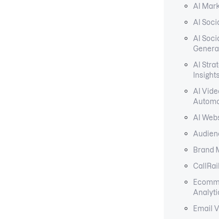
AI Mark
AI Soci
AI Soci
Genera
AI Stra
Insight
AI Vide
Automa
AI Webs
Audienc
Brand 
CallRai
Ecomm
Analyti
Email V