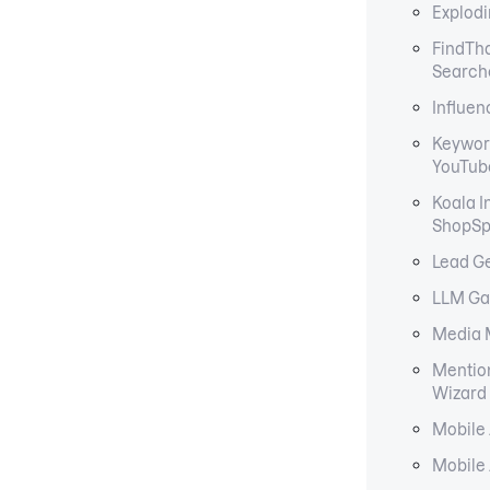
Explodi
FindTh
Search
Influen
Keyword
YouTub
Koala I
ShopSp
Lead G
LLM Ga
Media 
Mentio
Wizard
Mobile 
Mobile 