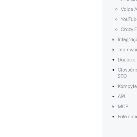
Voice A
YouTub
Crazy 
Integraç
Teamwo
Dados e 
Glossário
SEO
Kompyte
API
MCP
Fale co