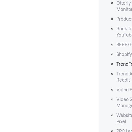
Otterly
Monito
Produc
Rank Tr
YouTub
SERP G
Shopify
TrendF
Trend A
Reddit
Video S
Video 
Manag
Website
Pixel
PPC Lea