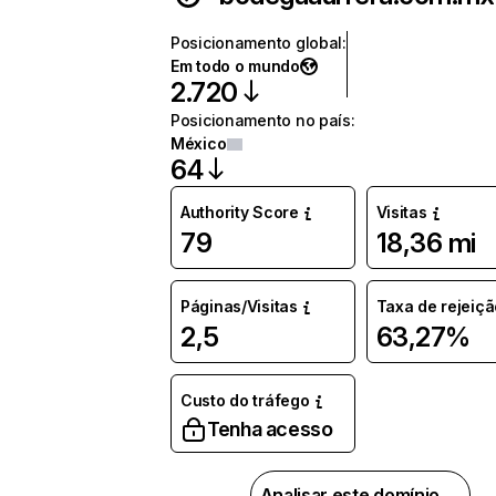
Posicionamento global
:
Em todo o mundo
2.720
Posicionamento no país
:
México
64
Authority Score
Visitas
79
18,36 mi
Páginas/Visitas
Taxa de rejeiçã
2,5
63,27%
Custo do tráfego
Tenha acesso
Analisar este domínio →