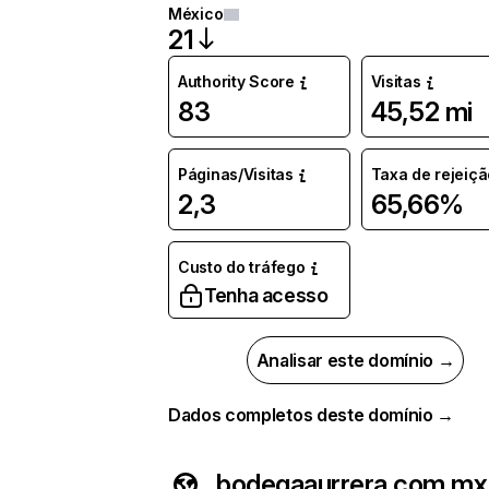
México
21
Authority Score
Visitas
83
45,52 mi
Páginas/Visitas
Taxa de rejeiçã
2,3
65,66%
Custo do tráfego
Tenha acesso
Analisar este domínio →
Dados completos deste domínio →
bodegaaurrera.com.mx