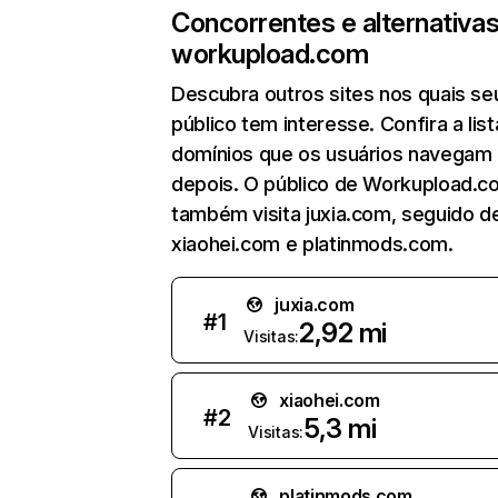
Concorrentes e alternativa
workupload.com
Descubra outros sites nos quais se
público tem interesse. Confira a lis
domínios que os usuários navegam
depois. O público de Workupload.c
também visita juxia.com, seguido d
xiaohei.com e platinmods.com.
juxia.com
#
1
2,92 mi
Visitas:
xiaohei.com
#
2
5,3 mi
Visitas:
platinmods.com