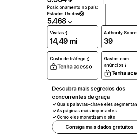
Posicionamento no país
:
Estados Unidos
5.468
Visitas
Authority Score
14,49 mi
39
Custo de tráfego
Gastos com
anúncios
Tenha acesso
Tenha ac
Descubra mais segredos dos
concorrentes de graça
Quais palavras-chave eles segmenta
As páginas mais importantes
Como eles monetizam o site
Consiga mais dados gratuitos