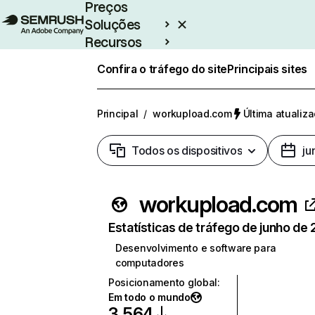
Preços
Soluções
Recursos
Empresarial
Confira o tráfego do site
Principais sites
Principal
/
workupload.com
Última atualiza
Todos os dispositivos
ju
workupload.com
Estatísticas de tráfego de junho de
Desenvolvimento e software para
computadores
Posicionamento global
:
Em todo o mundo
3.564