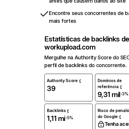
antes que causem danos ao site
Encontre seus concorrentes de b
mais fortes
Estatísticas de backlinks d
workupload.com
Mergulhe na Authority Score do SE
perfil de backlinks do concorrente.
Authority Score
Domínios de
referência
39
9,31 mil
-3%
Backlinks
Risco de penal
do Google
1,11 mi
-5%
Tenha ace