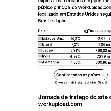
explorar os mercados negligenciado
público principal do Workupload.co
localizado em Estados Unidos segu
Brasil e Japão.
Todos os disp
País
Estados Unidos
14,2%
2,06 mi
Brasil
7,3%
1,06 mi
Japão
5,31%
768,83 m
Índia
4,98%
721,9 mi
Alemanha
4,56%
660,86 m
Confira todos os países →
10 vezes mais insights diários. Grátis!
Jornada de tráfego do site 
workupload.com