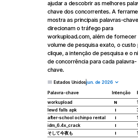
ajudar a descobrir as melhores pala
chave dos concorrentes. A ferrame
mostra as principais palavras-chav
direcionam o tráfego para
workupload.com, além de fornecer
volume de pesquisa exato, o custo 
clique, a intenção de pesquisa e o n
de concorrência para cada palavra-
chave.
Estados Unidos
jun. de 2026
Palavra-chave
Intenção
workupload
N
lewd falls apk
I
after-school ochinpo rental
I
idm_6.4x_crack
I
そして今夜も
I