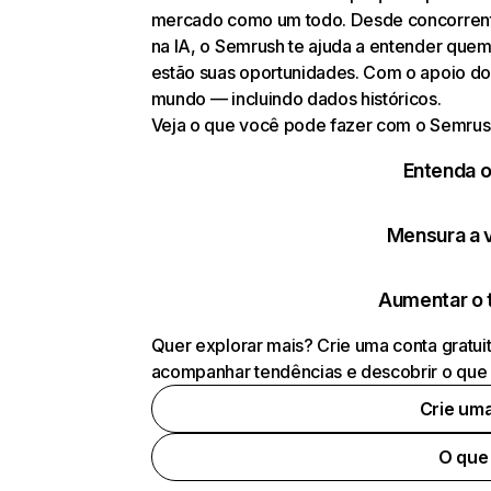
mercado como um todo. Desde concorrentes
na IA, o Semrush te ajuda a entender que
estão suas oportunidades. Com o apoio do
mundo — incluindo dados históricos.
Veja o que você pode fazer com o Semrus
Entenda 
Mensura a vi
Aumentar o 
Quer explorar mais? Crie uma conta gratui
acompanhar tendências e descobrir o que 
Crie um
O que