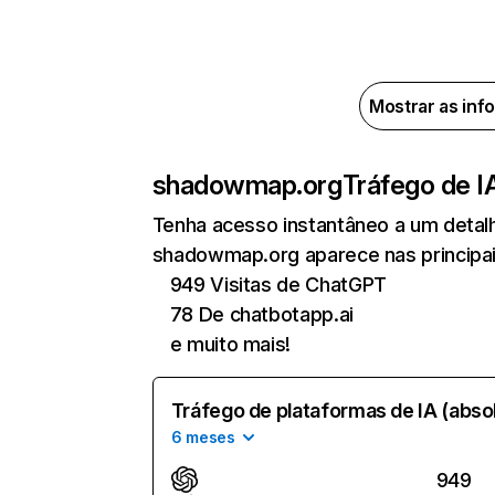
Mostrar as inf
shadowmap.org
Tráfego de I
Tenha acesso instantâneo a um detal
shadowmap.org aparece nas principais
949 Visitas de ChatGPT
78 De chatbotapp.ai
e muito mais!
Tráfego de plataformas de IA (abso
6 meses
949