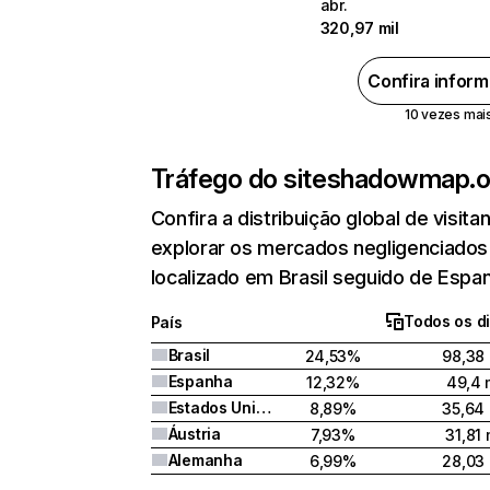
abr.
320,97 mil
Confira infor
10 vezes mais 
Tráfego do site
shadowmap.o
Confira a distribuição global de visi
explorar os mercados negligenciados
localizado em Brasil seguido de Espa
Todos os di
País
Brasil
24,53%
98,38 
Espanha
12,32%
49,4 
Estados Unidos
8,89%
35,64 
Áustria
7,93%
31,81 
Alemanha
6,99%
28,03 