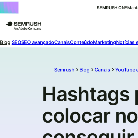
SEMRUSH ONE
Mante
Blog
SEO
SEO avançado
Canais
Conteúdo
Marketing
Notícias 
Semrush
Blog
Canais
YouTube e
Hashtags 
colocar no
conseguir 