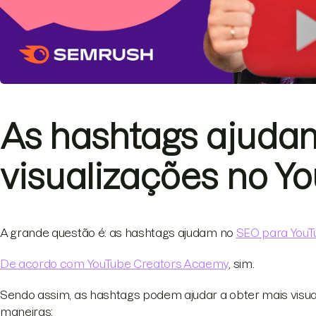
As hashtags ajuda
visualizações no Y
A grande questão é: as hashtags ajudam no
SEO para YouT
De acordo com YouTube Creators Acaemy
, sim.
Sendo assim, as hashtags podem ajudar a obter mais visuali
maneiras: