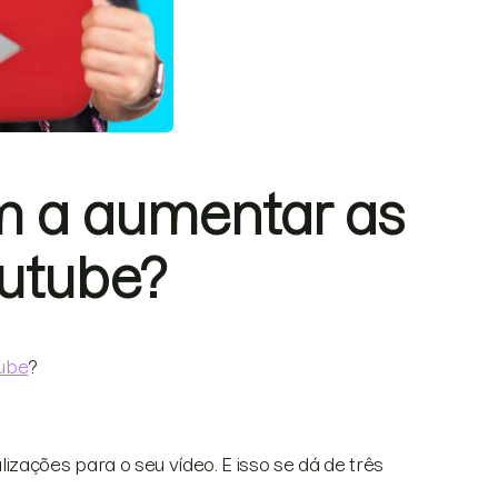
m a aumentar as
outube?
ube
?
zações para o seu vídeo. E isso se dá de três