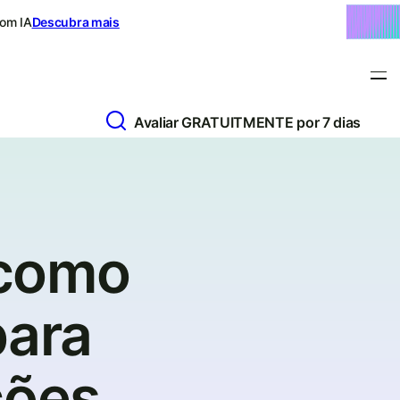
com IA
Descubra mais
Avaliar GRATUITMENTE por 7 dias
 como
para
ções