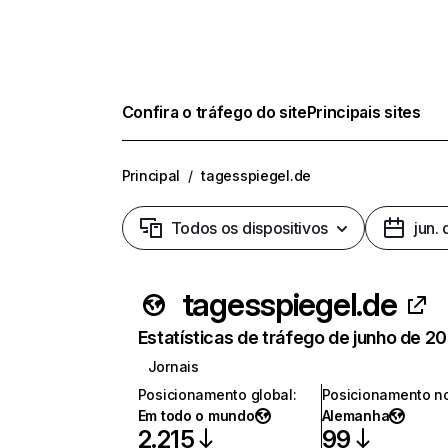
Confira o tráfego do site
Principais sites
Principal
/
tagesspiegel.de
Todos os dispositivos
jun.
tagesspiegel.de
Estatísticas de tráfego de junho de 2
Jornais
Posicionamento global
:
Posicionamento no
Em todo o mundo
Alemanha
2.215
99