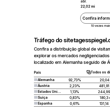
abr.
22,02 mi
Confira infor
10 vezes mais 
Tráfego do site
tagesspiegel.
Confira a distribuição global de visi
explorar os mercados negligenciados 
localizado em Alemanha seguido de Á
Todos os di
País
Alemanha
92,73%
20,04
Áustria
2,23%
481,91
Estados Unidos
1,13%
244,99
Suíça
0,83%
180,3 
Espanha
0,61%
131,14 