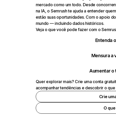
mercado como um todo. Desde concorrentes
na IA, o Semrush te ajuda a entender que
estão suas oportunidades. Com o apoio do
mundo — incluindo dados históricos.
Veja o que você pode fazer com o Semrus
Entenda 
Mensura a vi
Aumentar o 
Quer explorar mais? Crie uma conta gratui
acompanhar tendências e descobrir o que 
Crie um
O que