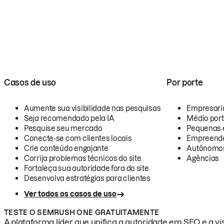
Casos de uso
Por porte
Aumente sua visibilidade nas pesquisas
Empresari
Seja recomendado pela IA
Médio por
Pesquise seu mercado
Pequenas 
Conecte-se com clientes locais
Empreende
Crie conteúdo engajante
Autônomo
Corrija problemas técnicos do site
Agências
Fortaleça sua autoridade fora do site
Desenvolva estratégias para clientes
Ver todos os casos de uso
TESTE O SEMRUSH ONE GRATUITAMENTE
A plataforma líder que unifica a autoridade em SEO e a vis