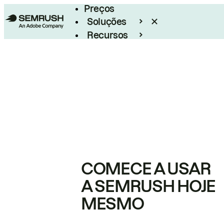
Preços
Soluções
Recursos
Empresarial
COMECE A USAR
A SEMRUSH HOJE
MESMO