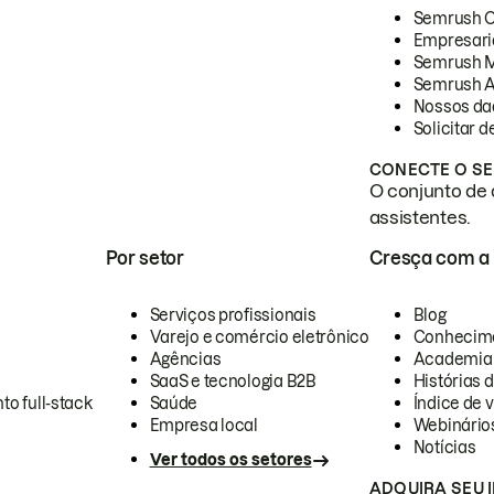
Semrush 
Empresari
Semrush 
Semrush A
Nossos da
Solicitar 
CONECTE O SE
O conjunto de 
assistentes.
Por setor
Cresça com a
Serviços profissionais
Blog
Varejo e comércio eletrônico
Conhecim
Agências
Academia
SaaS e tecnologia B2B
Histórias 
to full-stack
Saúde
Índice de v
Empresa local
Webinário
Notícias
Ver todos os setores
ADQUIRA SEU