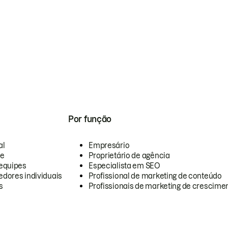
Por função
al
Empresário
te
Proprietário de agência
equipes
Especialista em SEO
dores individuais
Profissional de marketing de conteúdo
s
Profissionais de marketing de crescimen