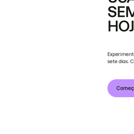
SE
HO
Experiment
sete dias. 
Começa