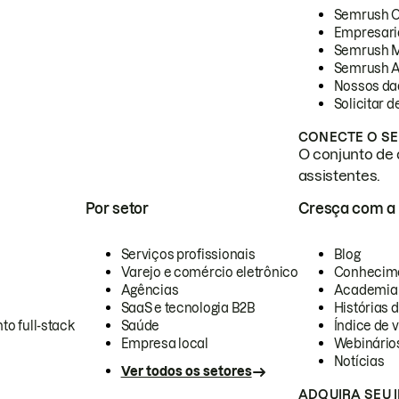
Semrush 
Empresari
Semrush 
Semrush A
Nossos da
Solicitar 
CONECTE O SE
O conjunto de 
assistentes.
Por setor
Cresça com a
Serviços profissionais
Blog
Varejo e comércio eletrônico
Conhecim
Agências
Academia
SaaS e tecnologia B2B
Histórias 
to full-stack
Saúde
Índice de v
Empresa local
Webinário
Notícias
Ver todos os setores
ADQUIRA SEU