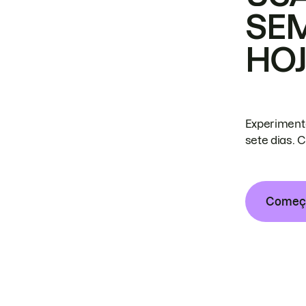
SE
HO
Experiment
sete dias. 
Começa