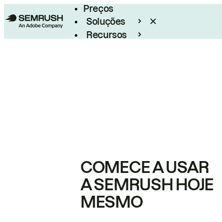
Preços
Soluções
Recursos
Empresarial
COMECE A USAR
A SEMRUSH HOJE
MESMO