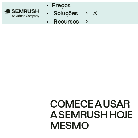
Preços
Soluções
Recursos
Empresarial
COMECE A USAR
A SEMRUSH HOJE
MESMO