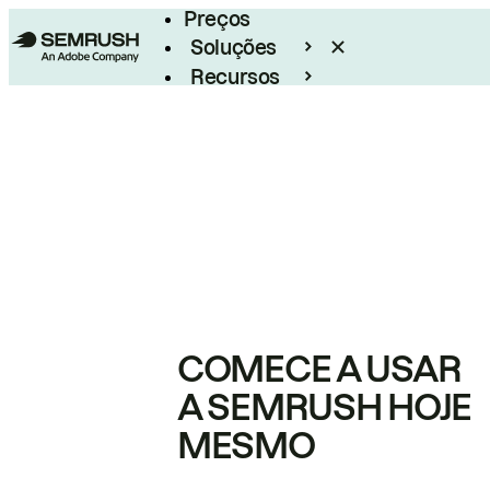
Preços
Soluções
Recursos
Empresarial
COMECE A USAR
A SEMRUSH HOJE
MESMO