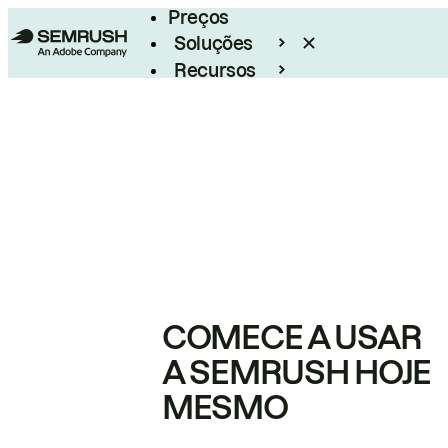
Preços
Soluções
Recursos
Empresarial
COMECE A USAR
A SEMRUSH HOJE
MESMO