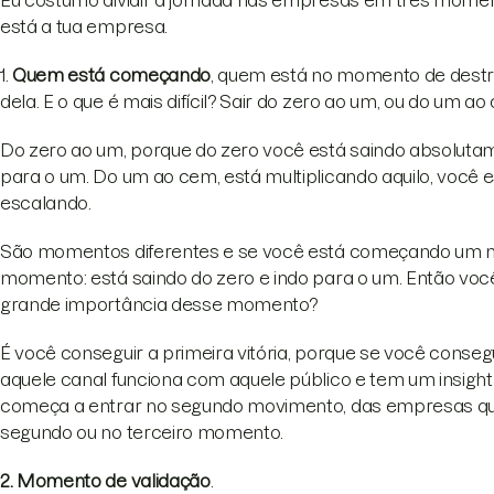
Eu costumo dividir a jornada nas empresas em três moment
está a tua empresa.
1.
Quem está começando
, quem está no momento de destra
dela. E o que é mais difícil? Sair do zero ao um, ou do um a
Do zero ao um, porque do zero você está saindo absolutam
para o um. Do um ao cem, está multiplicando aquilo, você 
escalando.
São momentos diferentes e se você está começando um n
momento: está saindo do zero e indo para o um. Então voc
grande importância desse momento?
É você conseguir a primeira vitória, porque se você conseg
aquele canal funciona com aquele público e tem um insight
começa a entrar no segundo movimento, das empresas que
segundo ou no terceiro momento.
2. Momento de validação
.