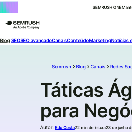
SEMRUSH ONE
Mante
Blog
SEO
SEO avançado
Canais
Conteúdo
Marketing
Notícias 
Semrush
Blog
Canais
Redes Soc
Táticas Ág
para Negóc
Autor
:
Edu Costa
22 min de leitura
23 de junho 