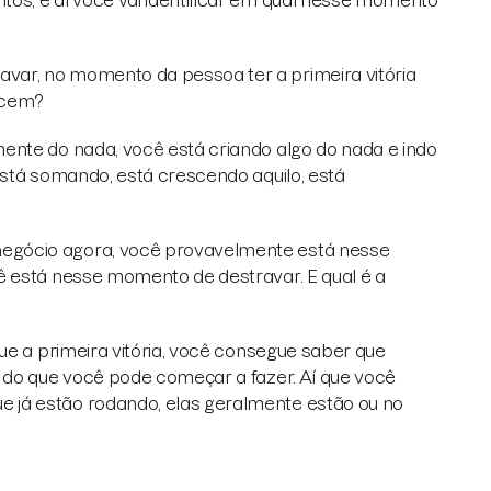
os, e aí você vai identificar em qual nesse momento
var, no momento da pessoa ter a primeira vitória
o cem?
ente do nada, você está criando algo do nada e indo
está somando, está crescendo aquilo, está
egócio agora, você provavelmente está nesse
ê está nesse momento de destravar. E qual é a
ue a primeira vitória, você consegue saber que
 do que você pode começar a fazer. Aí que você
 já estão rodando, elas geralmente estão ou no