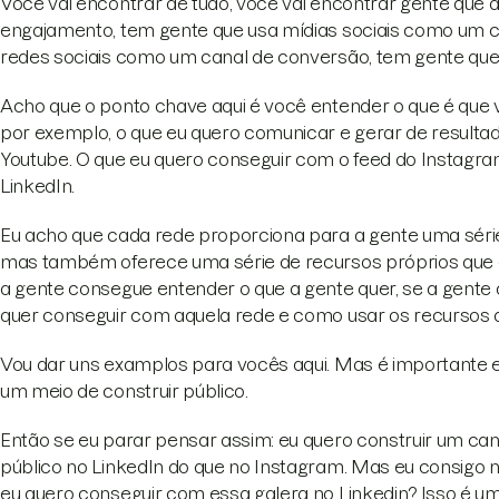
Você vai encontrar de tudo, você vai encontrar gente que a
engajamento, tem gente que usa mídias sociais como um ca
redes sociais como um canal de conversão, tem gente que 
Acho que o ponto chave aqui é você entender o que é que
por exemplo, o que eu quero comunicar e gerar de resulta
Youtube. O que eu quero conseguir com o feed do Instagra
LinkedIn.
Eu acho que cada rede proporciona para a gente uma série
mas também oferece uma série de recursos próprios que a
a gente consegue entender o que a gente quer, se a gente
quer conseguir com aquela rede e como usar os recursos d
Vou dar uns examplos para vocês aqui. Mas é importante en
um meio de construir público.
Então se eu parar pensar assim: eu quero construir um cana
público no LinkedIn do que no Instagram. Mas eu consigo 
eu quero conseguir com essa galera no Linkedin? Isso é u