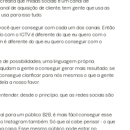
credita que mídias sociais é um canal de
nal de aquisição de cliente, tem gente que usa as
usa para isso tudo.
 você quer conseguir com cada um dos canais. Então
do com o IGTV é diferente do que eu quero com o
m é diferente do que eu quero conseguir com o
 de possibilidades, uma linguagem própria,
judam a gente a conseguir gerar mais resultado, se
 consegue clarificar para nós mesmos o que a gente
ela a nosso favor.
tender, desde o princípio, que as redes sociais são
l para um público B2B, é mais fácil conseguir esse
no Instagram também. Só que aí cabe pensar - o que
ma coisa. Esse mesmo público pode estar no