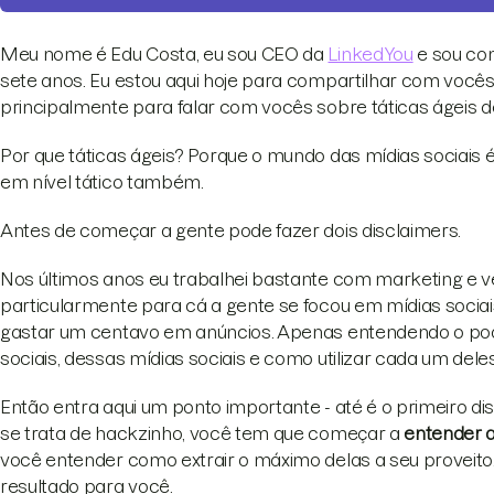
Meu nome é Edu Costa, eu sou CEO da
LinkedYou
e sou con
sete anos. Eu estou aqui hoje para compartilhar com você
principalmente para falar com vocês sobre táticas ágeis de 
Por que táticas ágeis? Porque o mundo das mídias sociais 
em nível tático também.
Antes de começar a gente pode fazer dois disclaimers.
Nos últimos anos eu trabalhei bastante com marketing e ven
particularmente para cá a gente se focou em mídias sociais
gastar um centavo em anúncios. Apenas entendendo o pode
sociais, dessas mídias sociais e como utilizar cada um deles
Então entra aqui um ponto importante - até é o primeiro d
se trata de hackzinho, você tem que começar a
entender 
você entender como extrair o máximo delas a seu proveito.
resultado para você.