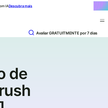
com IA
Descubra mais
Avaliar GRATUITMENTE por 7 dias
o de
rush
]