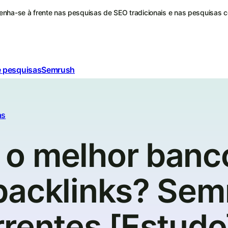
nha-se à frente nas pesquisas de SEO tradicionais e nas pesquisas 
e pesquisas
Semrush
as
o melhor banc
backlinks? Sem
rentes [Estudo