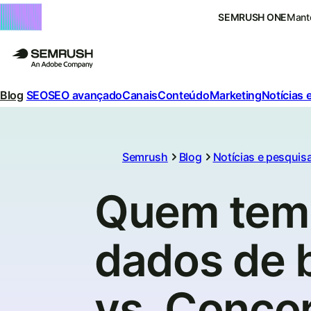
SEMRUSH ONE
Mante
Blog
SEO
SEO avançado
Canais
Conteúdo
Marketing
Notícias 
Semrush
Blog
Notícias e pesquis
Quem tem 
dados de 
vs. Concor