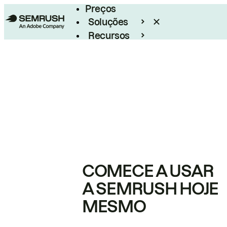
Preços
Soluções
Recursos
Empresarial
COMECE A USAR
A SEMRUSH HOJE
MESMO