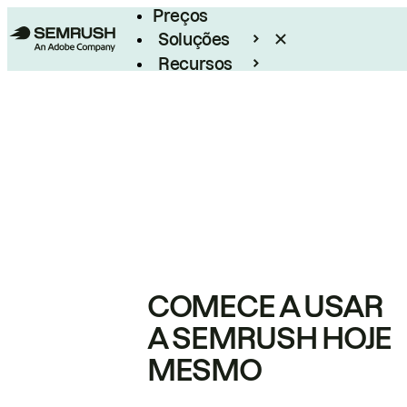
Preços
Soluções
Recursos
Empresarial
COMECE A USAR
A SEMRUSH HOJE
MESMO