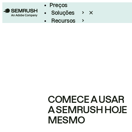
Preços
Soluções
Recursos
Empresarial
COMECE A USAR
A SEMRUSH HOJE
MESMO