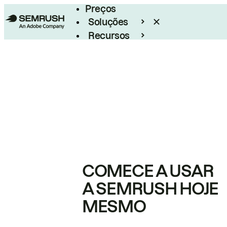
Preços
Soluções
Recursos
Empresarial
COMECE A USAR
A SEMRUSH HOJE
MESMO