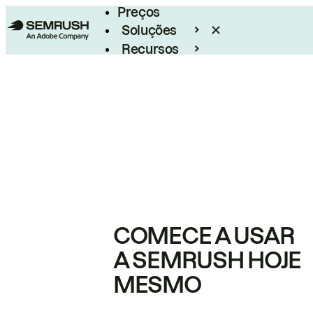
Preços
Soluções
Recursos
Empresarial
COMECE A USAR
A SEMRUSH HOJE
MESMO