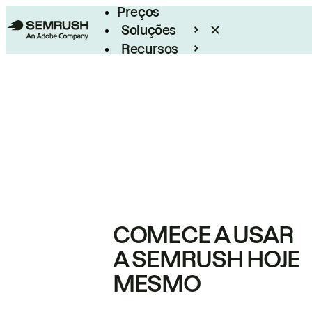
Preços
Soluções
Recursos
Empresarial
COMECE A USAR
A SEMRUSH HOJE
MESMO