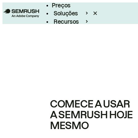
Preços
Soluções
Recursos
Empresarial
COMECE A USAR
A SEMRUSH HOJE
MESMO