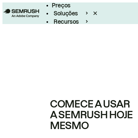
Preços
Soluções
Recursos
Empresarial
COMECE A USAR
A SEMRUSH HOJE
MESMO