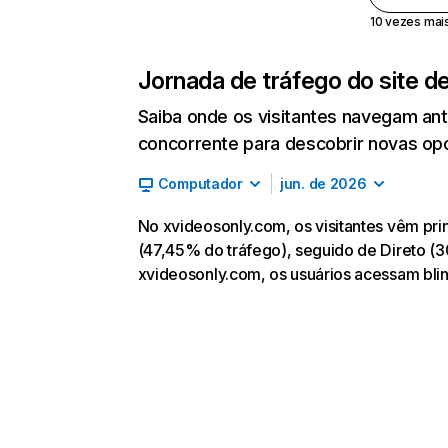
10 vezes mais 
Jornada de tráfego do site d
Saiba onde os visitantes navegam an
concorrente para descobrir novas opor
Computador
jun. de 2026
No xvideosonly.com, os visitantes vêm pr
(47,45% do tráfego), seguido de Direto (3
xvideosonly.com, os usuários acessam bl