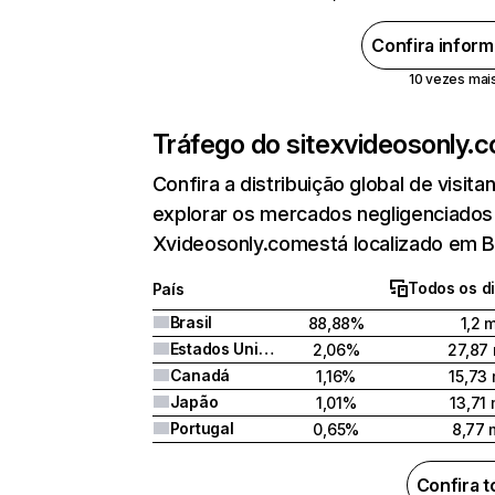
Confira infor
10 vezes mais 
Tráfego do site
xvideosonly.
Confira a distribuição global de visi
explorar os mercados negligenciados .
Xvideosonly.comestá localizado em B
Todos os di
País
Brasil
88,88%
1,2 m
Estados Unidos
2,06%
27,87 
Canadá
1,16%
15,73 
Japão
1,01%
13,71 
Portugal
0,65%
8,77 
Confira 