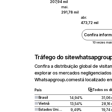
207,94 mil
mai.
291,78 mil
abr.
473,72 mil
Confira infor
10 vezes mais 
Tráfego do site
whatsapgrou
Confira a distribuição global de visi
explorar os mercados negligenciados .
Whatsapgroup.comestá localizado em 
Todos os di
País
Brasil
14,94%
31,06 
Vietnã
13,54%
28,16 
Estados Unidos
9,49%
19,74 