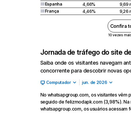
Espanha
4,66%
9,69 
França
4,46%
9,26 
Confira 
10 vezes mais 
Jornada de tráfego do site d
Saiba onde os visitantes navegam an
concorrente para descobrir novas opor
Computador
jun. de 2026
No whatsapgroup.com, os visitantes vêm p
seguido de felizmodapk.com (3,98%). Na ma
whatsapgroup.com, os usuários acessam 