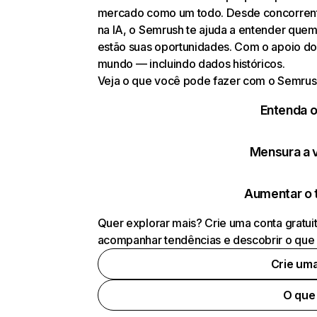
mercado como um todo. Desde concorrentes
na IA, o Semrush te ajuda a entender que
estão suas oportunidades. Com o apoio do
mundo — incluindo dados históricos.
Veja o que você pode fazer com o Semrus
Entenda 
Mensura a vi
Aumentar o 
Quer explorar mais? Crie uma conta gratui
acompanhar tendências e descobrir o que 
Crie um
O que