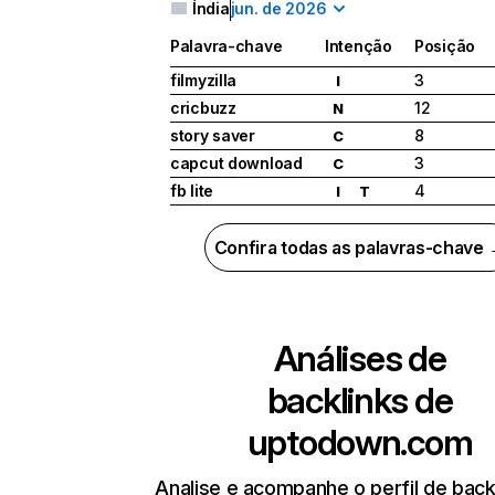
Índia
jun. de 2026
Palavra-chave
Intenção
Posição
filmyzilla
3
I
cricbuzz
12
N
story saver
8
C
capcut download
3
C
fb lite
4
I
T
Confira todas as palavras-chave
Análises de
backlinks de
uptodown.com
Analise e acompanhe o perfil de back