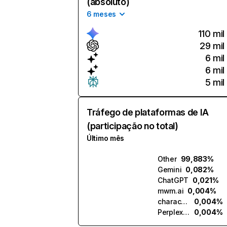
(absoluto)
6 meses
110 mil
29 mil
6 mil
6 mil
5 mil
Tráfego de plataformas de IA
(participação no total)
Último mês
Other
99,883%
Gemini
0,082%
ChatGPT
0,021%
mwm.ai
0,004%
character.ai
0,004%
Perplexity
0,004%