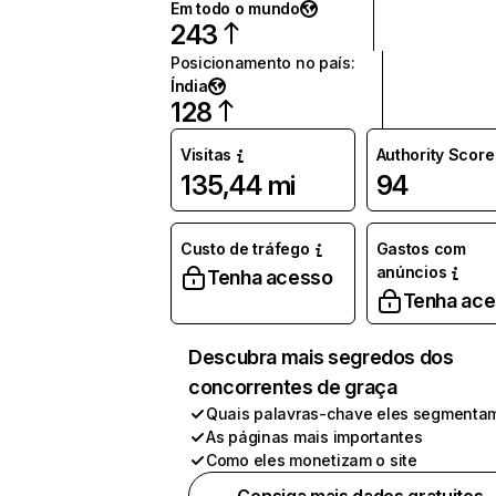
Em todo o mundo
243
Posicionamento no país
:
Índia
128
Visitas
Authority Score
135,44 mi
94
Custo de tráfego
Gastos com
anúncios
Tenha acesso
Tenha ac
Descubra mais segredos dos
concorrentes de graça
Quais palavras-chave eles segmenta
As páginas mais importantes
Como eles monetizam o site