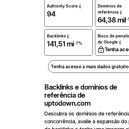
Authority Score
Domínios de
referência
94
64,38 mil
-
Backlinks
Risco de penal
do Google
141,51 mi
-7%
Tenha ace
Tenha acesso a mais dados gratuit
Backlinks e domínios de
referência de
uptodown.com
Descubra os domínios de referênci
concorrência, avalie a expansão do 